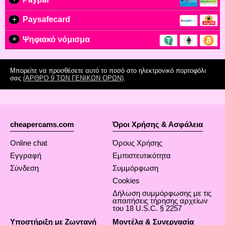
+
Paysafecard
+
Ψηφιακό νόμισμα
Μπορείτε να προσθέσετε αυτό το ποσό στο ηλεκτρονικό πορτοφόλι
σας
(ΆΡΘΡΟ 9 ΤΩΝ ΓΕΝΙΚΏΝ ΌΡΩΝ)
.
cheapercams.com
Όροι Χρήσης & Ασφάλεια
Online chat
Όρους Χρήσης
Εγγραφή
Εμπιστευτικότητα
Σύνδεση
Συμμόρφωση
Cookies
Δήλωση συμμόρφωσης με τις
απαιτήσεις τήρησης αρχείων
του 18 U.S.C. § 2257
Υποστήριξη με Ζωντανή
Μοντέλα & Συνεργασία