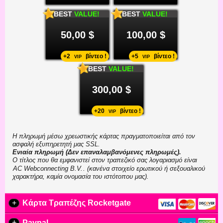
BEST
VALUE!
BEST
VALUE!
50,00 $
100,00 $
+2
βίντεο !
+5
βίντεο !
VIP
VIP
BEST
VALUE!
300,00 $
+20
βίντεο !
VIP
Η πληρωμή μέσω χρεωστικής κάρτας πραγματοποιείται από τον
ασφαλή εξυπηρετητή μας SSL.
Ενιαία πληρωμή (Δεν επαναλαμβανόμενες πληρωμές).
Ο τίτλος που θα εμφανιστεί στον τραπεζικό σας λογαριασμό είναι
. (κανένα στοιχείο ερωτικού ή σεξουαλικού
χαρακτήρα, καμία ονομασία του ιστότοπου μας).
+
Κάρτα Τραπέζης Rocketgate
+
Paypal