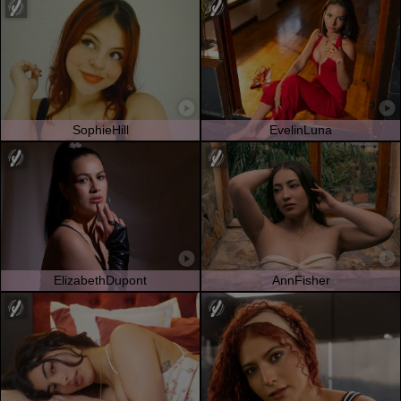
SophieHill
EvelinLuna
ElizabethDupont
AnnFisher