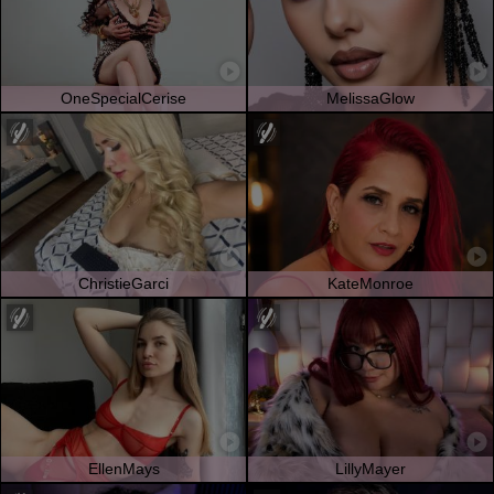
OneSpecialCerise
MelissaGlow
ChristieGarci
KateMonroe
EllenMays
LillyMayer