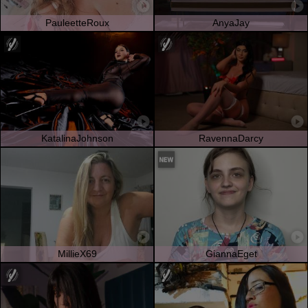
PauleetteRoux
AnyaJay
KatalinaJohnson
RavennaDarcy
MillieX69
GiannaEget