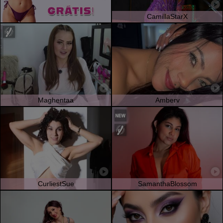
CamillaStarX
Maghentaa
Amberv
CurliestSue
SamanthaBlossom