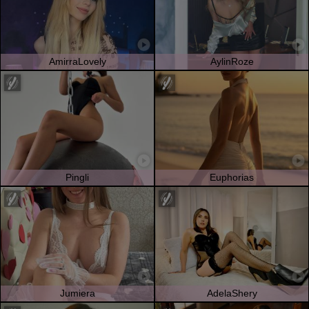
AmirraLovely
AylinRoze
Pingli
Euphorias
Jumiera
AdelaShery