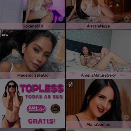
RoxaneMilf
AlessiaNoire
MademoiselleGo
AmeliaMatureSexy
AlanaSantos