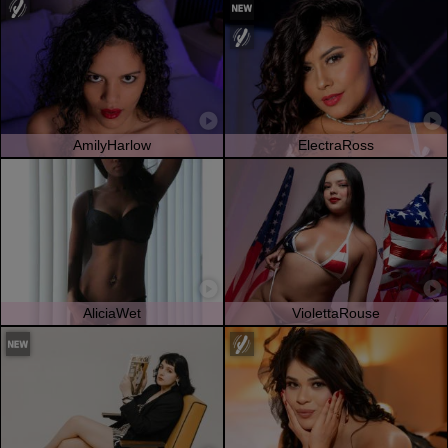
AmilyHarlow
ElectraRoss
AliciaWet
ViolettaRouse