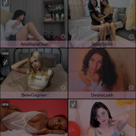
AnaMariaDiaz
SpicyGirlzx
BelleGagnier
DesireLoah