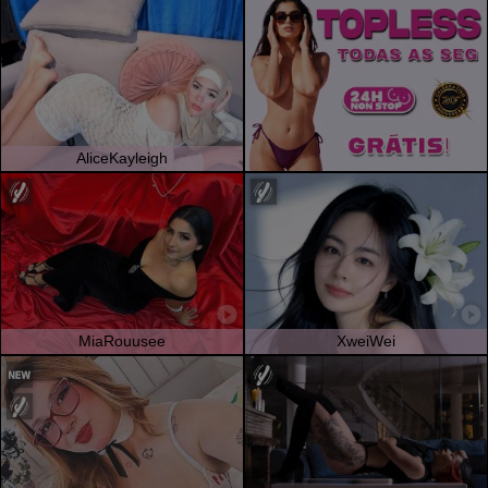
AliceKayleigh
MiaRouusee
XweiWei