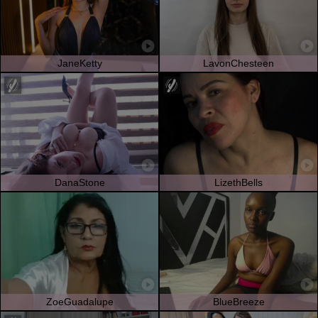
JaneKetty
LavonChesteen
DanaStone
LizethBells
ZoeGuadalupe
BlueBreeze