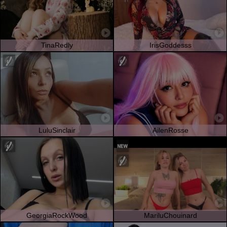
TinaRedly
IrisGoddesss
LuluSinclair
AilenRosse
GeorgiaRockWood
MariluChouinard