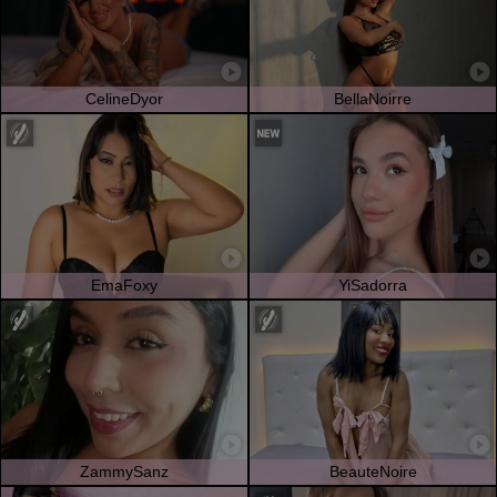
CelineDyor
BellaNoirre
EmaFoxy
YiSadorra
ZammySanz
BeauteNoire