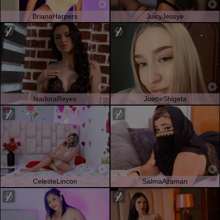
BrianaHarpers
JuicyJessye
IsadoraReyes
JoetteShigeta
CelesteLincon
SalmaAzaman