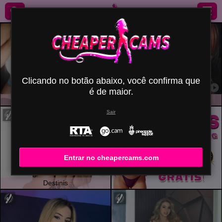
Clicando no botão abaixo, você confirma que
é de maior.
MissGilliSquirty
JuliaFrancaise
Sair
Entrar no cheapercams.com
Destinis