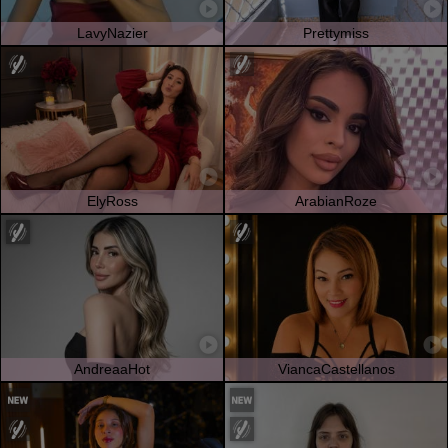
LavyNazier
Prettymiss
ElyRoss
ArabianRoze
AndreaaHot
ViancaCastellanos