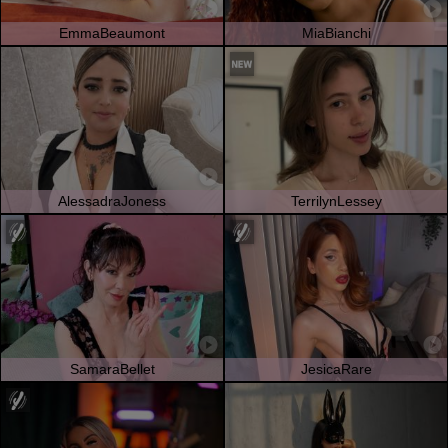
EmmaBeaumont
MiaBianchi
AlessadraJoness
TerrilynLessey
SamaraBellet
JesicaRare