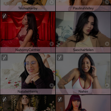
ToshiaKerby
PaulinaValley
NahomyCarther
SaschaHelen
NatalieHarris
Nahirr