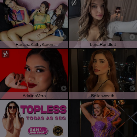
FarianaKathyKaren
LunaRundlett
AdalinaVera
Bellasweeth