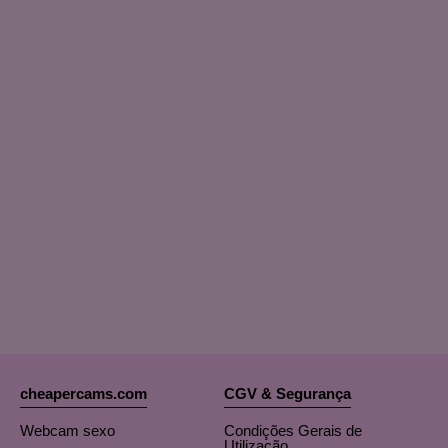
OrianaLaFrancaise
Rodalinda
Euphorias
cheapercams.com
CGV & Segurança
Webcam sexo
Condições Gerais de
Utilização