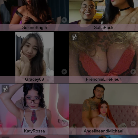
SeleneBrigth
SofiaFuck
Gracey69
FrenchieLilieFleur
KatyRossa
AngelineandMichael