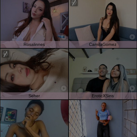
Rosalinnes
CamilaGomez
Seher
EroticXSins