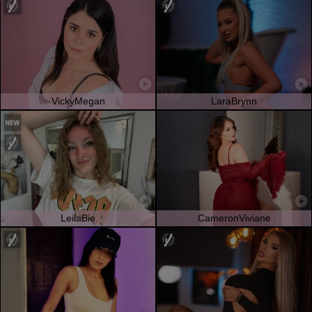
VickyMegan
LaraBrynn
LeilaBie
CameronViviane