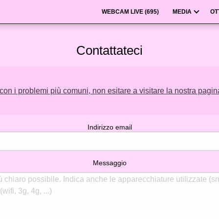
WEBCAM LIVE (
695
)
MEDIA
OT
Contattateci
 con i problemi più comuni, non esitare a visitare la nostra pagi
Indirizzo email
Messaggio