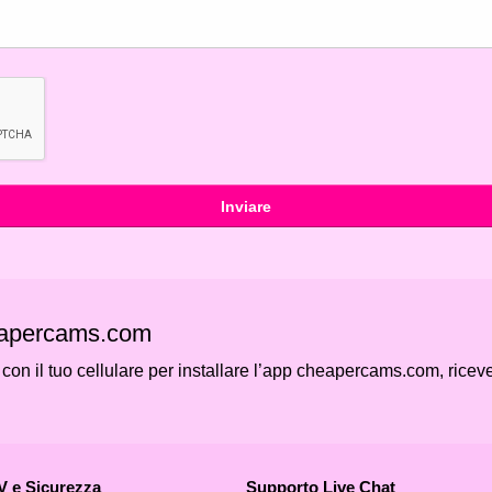
Inviare
eapercams.com
on il tuo cellulare per installare l’app cheapercams.com, ricever
 e Sicurezza
Supporto Live Chat